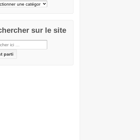
cher
e
hercher sur le site
erche