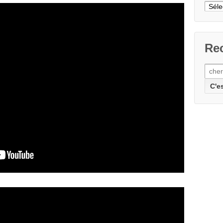
Cher
un
articl
Rec
Rech
pour: