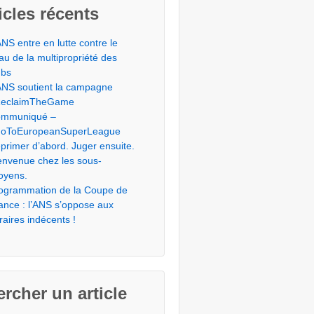
icles récents
ANS entre en lutte contre le
éau de la multipropriété des
ubs
ANS soutient la campagne
eclaimTheGame
mmuniqué –
oToEuropeanSuperLeague
primer d’abord. Juger ensuite.
envenue chez les sous-
toyens.
ogrammation de la Coupe de
ance : l’ANS s’oppose aux
raires indécents !
rcher un article