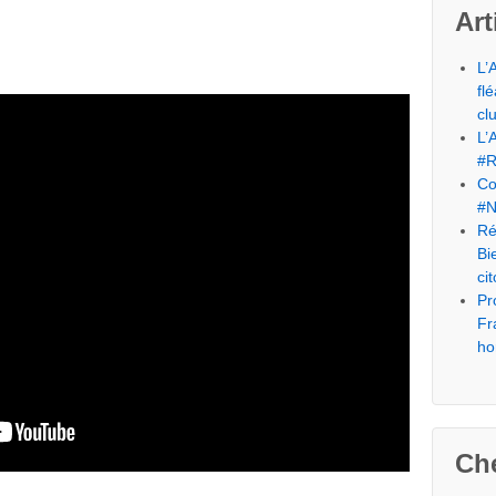
Art
L’
fl
cl
L’
#R
Co
#N
Ré
Bi
ci
Pr
Fr
ho
Che