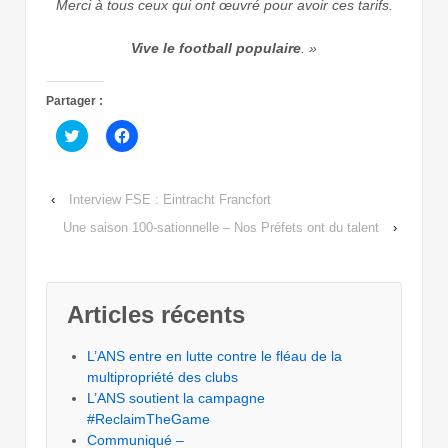
Merci à tous ceux qui ont œuvré pour avoir ces tarifs.
Vive le football populaire
. »
Partager :
Cliquez
Cliquez
pour
pour
partager
partager
sur
sur
Twitter(ouvre
Facebook(ouvre
dans
dans
‹
Interview FSE : Eintracht Francfort
une
une
nouvelle
nouvelle
Une saison 100-sationnelle – Nos Préfets ont du talent
›
fenêtre)
fenêtre)
Articles récents
L’ANS entre en lutte contre le fléau de la
multipropriété des clubs
L’ANS soutient la campagne
#ReclaimTheGame
Communiqué –