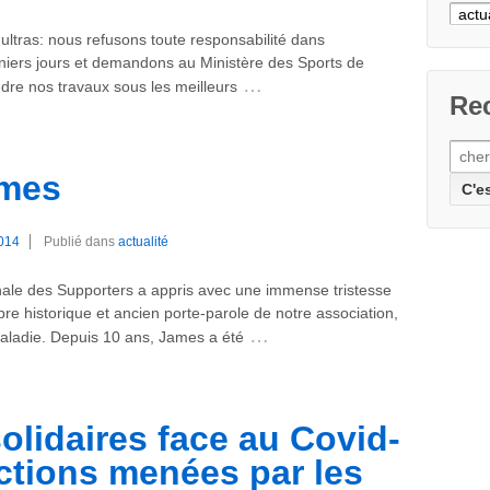
Cher
un
ultras: nous refusons toute responsabilité dans
articl
niers jours et demandons au Ministère des Sports de
…
rendre nos travaux sous les meilleurs
Rec
Rech
pour:
mes
014
Publié dans
actualité
onale des Supporters a appris avec une immense tristesse
e historique et ancien porte-parole de notre association,
…
maladie. Depuis 10 ans, James a été
olidaires face au Covid-
actions menées par les