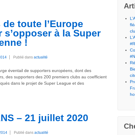
Art
L’
 de toute l’Europe
fl
r s’opposer à la Super
cl
L’
enne !
#R
Co
#N
2014
Publié dans
actualité
Ré
Bi
large éventail de supporters européens, dont des
ci
rs, des supporters des 200 premiers clubs au coefficient
Pr
iqués dans le projet de Super League et des
Fr
ho
 – 21 juillet 2020
Che
2014
Publié dans
actualité