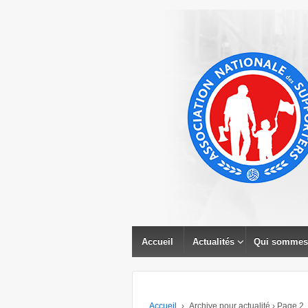
↓
PASSER
AU
CONTENU
PRINCIPAL
Accueil
Actualités
Qui sommes
Accueil
›
Archive pour actualité
›
Page 2