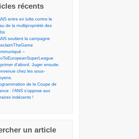
icles récents
ANS entre en lutte contre le
éau de la multipropriété des
ubs
ANS soutient la campagne
eclaimTheGame
mmuniqué –
oToEuropeanSuperLeague
primer d’abord. Juger ensuite.
envenue chez les sous-
toyens.
ogrammation de la Coupe de
ance : l’ANS s’oppose aux
raires indécents !
rcher un article