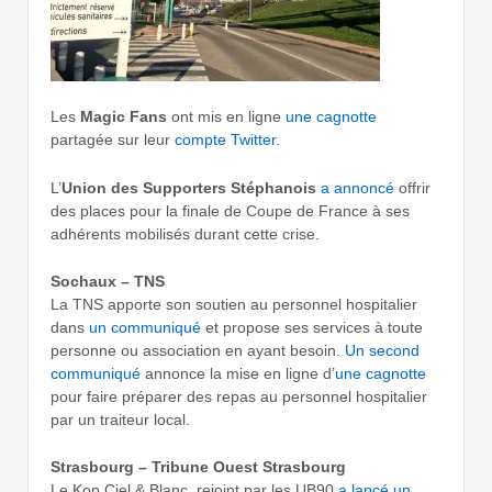
Les
Magic Fans
ont mis en ligne
une cagnotte
partagée sur leur
compte Twitter.
L’
Union des Supporters Stéphanois
a annoncé
offrir
des places pour la finale de Coupe de France à ses
adhérents mobilisés durant cette crise.
Sochaux – TNS
La TNS apporte son soutien au personnel hospitalier
dans
un communiqué
et propose ses services à toute
personne ou association en ayant besoin.
Un second
communiqué
annonce la mise en ligne d’
une cagnotte
pour faire préparer des repas au personnel hospitalier
par un traiteur local.
Strasbourg – Tribune Ouest Strasbourg
Le Kop Ciel & Blanc, rejoint par les UB90
a lancé un