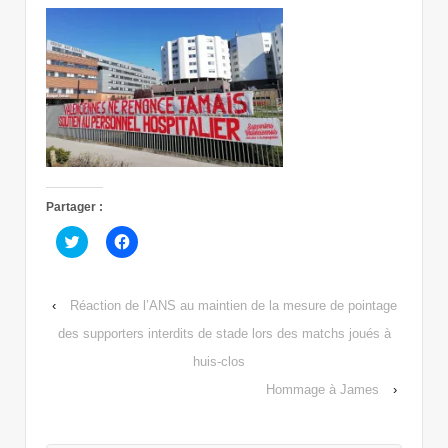
Partager :
Cliquez
Cliquez
pour
pour
partager
partager
sur
sur
Twitter(ouvre
Facebook(ouvre
dans
dans
‹
Réaction de l’ANS au maintien de la mesure de pointage
une
une
nouvelle
nouvelle
des supporters interdits de stade lors des matchs joués à
fenêtre)
fenêtre)
huis-clos
Hommage à James
›