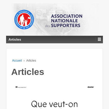
↓
PASSER
AU
CONTENU
PRINCIPAL
Articles
Accueil
›
Articles
Articles