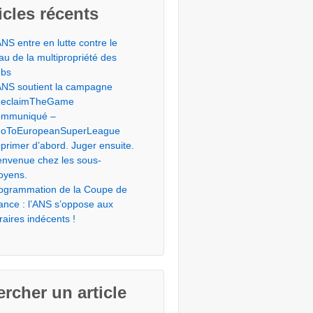
icles récents
ANS entre en lutte contre le
éau de la multipropriété des
ubs
ANS soutient la campagne
eclaimTheGame
mmuniqué –
oToEuropeanSuperLeague
primer d’abord. Juger ensuite.
envenue chez les sous-
toyens.
ogrammation de la Coupe de
ance : l’ANS s’oppose aux
raires indécents !
rcher un article