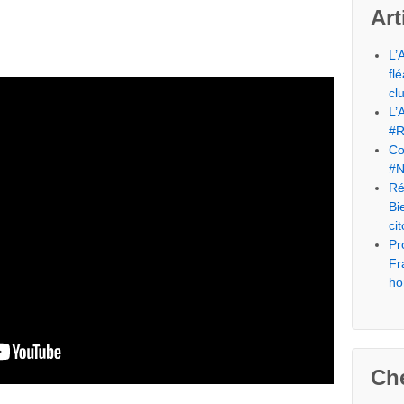
Art
L’
fl
cl
L’
#R
Co
#N
Ré
Bi
ci
Pr
Fr
ho
Che