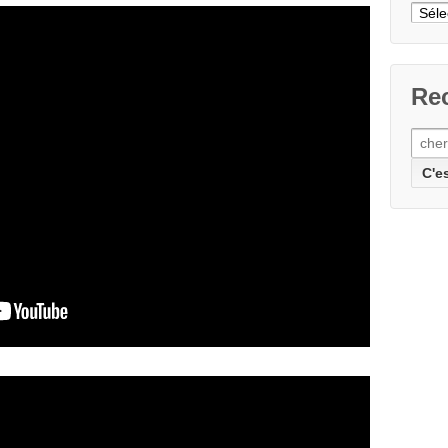
Cher
un
articl
Rec
Rech
pour: