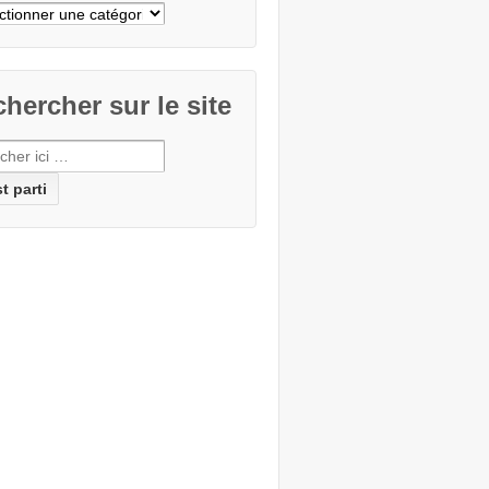
cher
e
hercher sur le site
erche