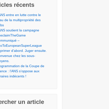
icles récents
ANS entre en lutte contre le
éau de la multipropriété des
ubs
ANS soutient la campagne
eclaimTheGame
mmuniqué –
oToEuropeanSuperLeague
primer d’abord. Juger ensuite.
envenue chez les sous-
toyens.
ogrammation de la Coupe de
ance : l’ANS s’oppose aux
raires indécents !
rcher un article