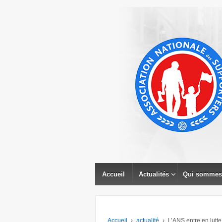
↓
PASSER
AU
CONTENU
PRINCIPAL
Accueil
Actualités
Qui sommes
Accueil
›
actualité
›
L’ANS entre en lutte