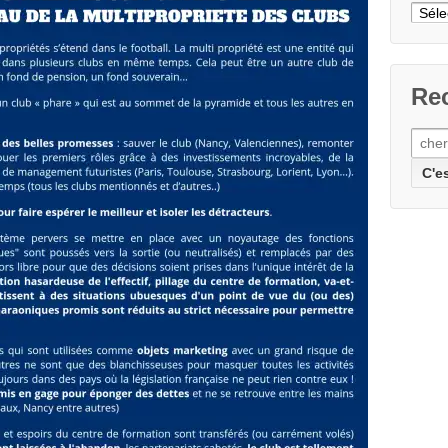
Cher
un
articl
Rec
Rech
pour: