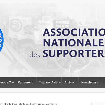
-nous ?
Parlement
Travaux ANS
Arrêtés
Newsletters
 contre le fléau de la multipropriété des clubs