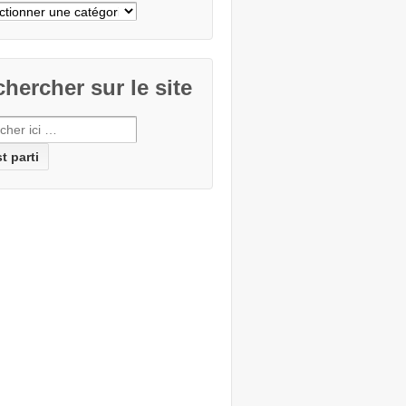
cher
e
hercher sur le site
erche