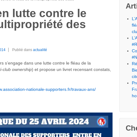
Art
n lutte contre le
L’
ultipropriété des
fl
cl
L’
#R
014
Publié dans
actualité
Co
#N
s s’engage dans une lutte contre le fléau de la
Ré
i-club ownership
) et propose un livret recensant constats,
Bi
ci
Pr
w.association-nationale-supporters.fr/travaux-ans/
Fr
ho
Che