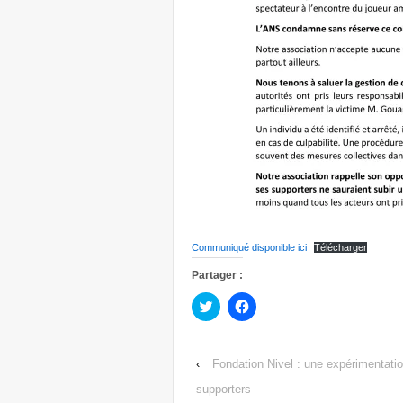
Communiqué disponible ici
Télécharger
Partager :
Cliquez
Cliquez
pour
pour
partager
partager
sur
sur
Twitter(ouvre
Facebook(ouvre
dans
dans
‹
Fondation Nivel : une expérimentati
une
une
nouvelle
nouvelle
supporters
fenêtre)
fenêtre)