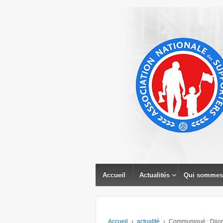
↓
PASSER
AU
CONTENU
PRINCIPAL
Accueil
Actualités
Qui sommes
Accueil
›
actualité
›
Communiqué : Dijon 