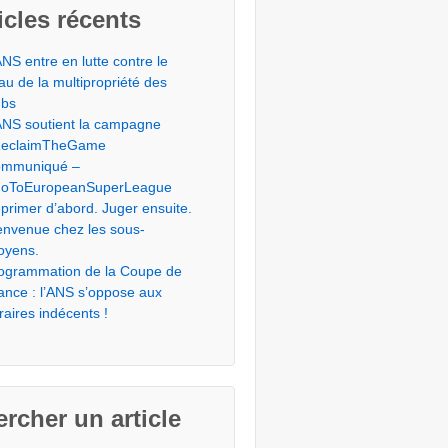
icles récents
ANS entre en lutte contre le
éau de la multipropriété des
ubs
ANS soutient la campagne
eclaimTheGame
mmuniqué –
oToEuropeanSuperLeague
primer d’abord. Juger ensuite.
envenue chez les sous-
toyens.
ogrammation de la Coupe de
ance : l’ANS s’oppose aux
raires indécents !
rcher un article