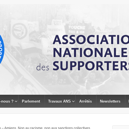
-nous ?
Parlement
Travaux ANS
Arrêtés
Newsletters
– Amiens. Non au racisme, non aux sanctions collectives