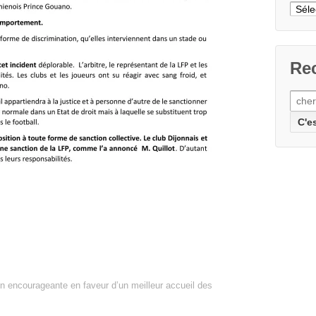
Cher
un
articl
Rec
Rech
pour:
on encourageante en faveur d’un meilleur accueil des