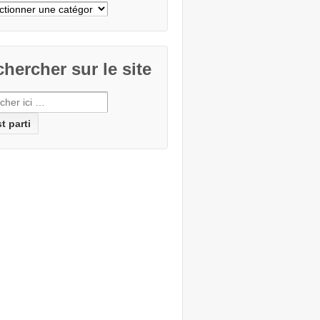
cher
e
hercher sur le site
erche