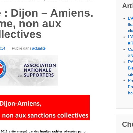
Art
: Dijon – Amiens.
L’
me, non aux
fl
cl
lectives
L’
#R
014
Publié dans
actualité
Co
#N
Ré
Bi
ci
Pr
Fr
ho
Che