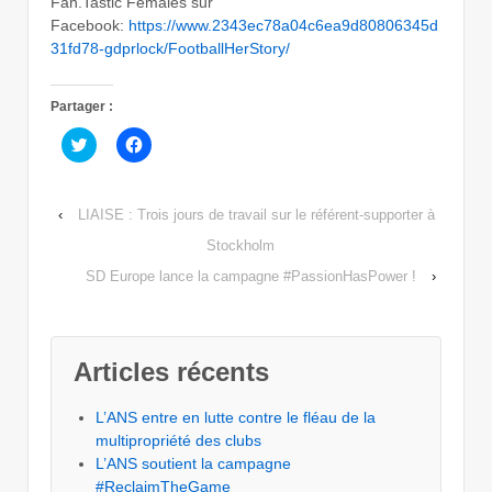
Fan.Tastic Females sur
Facebook:
https://www.2343ec78a04c6ea9d80806345d
31fd78-gdprlock/FootballHerStory/
Partager :
Cliquez
Cliquez
pour
pour
partager
partager
sur
sur
Twitter(ouvre
Facebook(ouvre
dans
dans
‹
LIAISE : Trois jours de travail sur le référent-supporter à
une
une
nouvelle
nouvelle
Stockholm
fenêtre)
fenêtre)
SD Europe lance la campagne #PassionHasPower !
›
Articles récents
L’ANS entre en lutte contre le fléau de la
multipropriété des clubs
L’ANS soutient la campagne
#ReclaimTheGame